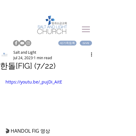
새가족등록
GIVE
Salt and Light
Jul 24, 2023
1 min read
한돌[FIG] (7/22)
https://youtu.be/_pujDi_AitE
🎬 HANDOL FIG 영상