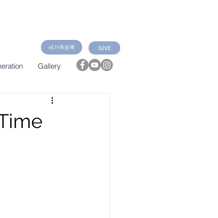
새가족등록
GIVE
eration
Gallery
"Time