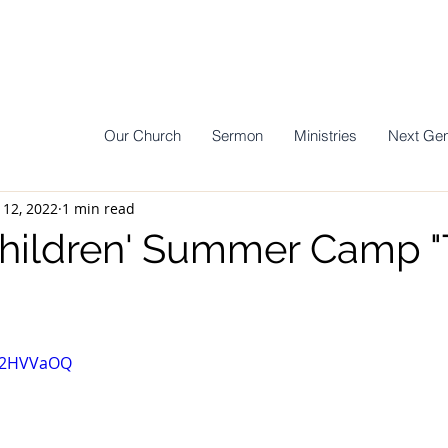
Our Church
Sermon
Ministries
Next Gen
 12, 2022
1 min read
hildren' Summer Camp 
0Z2HVVaOQ