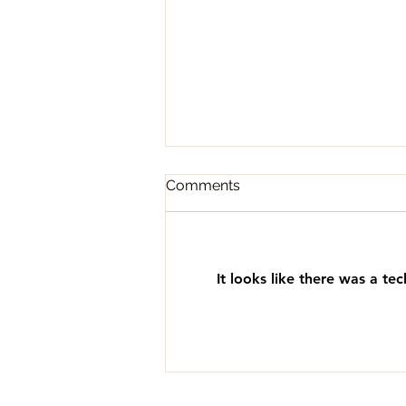
Comments
It looks like there was a te
Feb 2025 Yoth [FIG] -
Bowling & Arcade Night