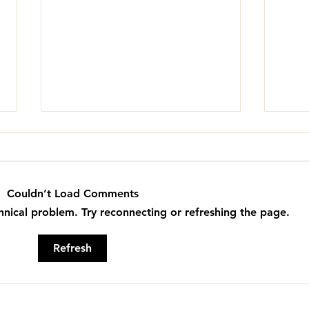
Couldn’t Load Comments
chnical problem. Try reconnecting or refreshing the page.
20
텐트지기 정기모임
Refresh
(2/2/2025)