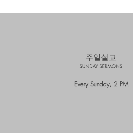
주일설교
SUNDAY SERMONS
Every Sunday, 2 PM