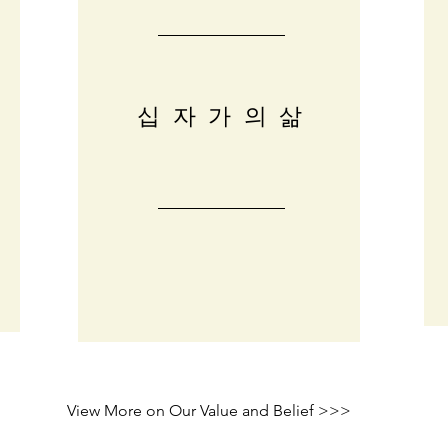
십자가의삶
View More on Our Value and Belief >>>
View More on Our Value and Belief >>>